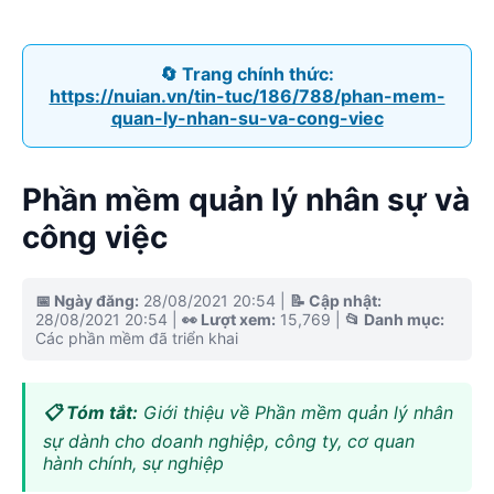
🔄 Trang chính thức:
https://nuian.vn/tin-tuc/186/788/phan-mem-
quan-ly-nhan-su-va-cong-viec
Phần mềm quản lý nhân sự và
công việc
📅 Ngày đăng:
28/08/2021 20:54
|
📝 Cập nhật:
28/08/2021 20:54
|
👀 Lượt xem:
15,769
|
📂 Danh mục:
Các phần mềm đã triển khai
📋 Tóm tắt:
Giới thiệu về Phần mềm quản lý nhân
sự dành cho doanh nghiệp, công ty, cơ quan
hành chính, sự nghiệp