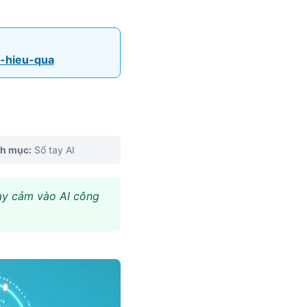
a-hieu-qua
nh mục:
Sổ tay AI
hạy cảm vào AI công