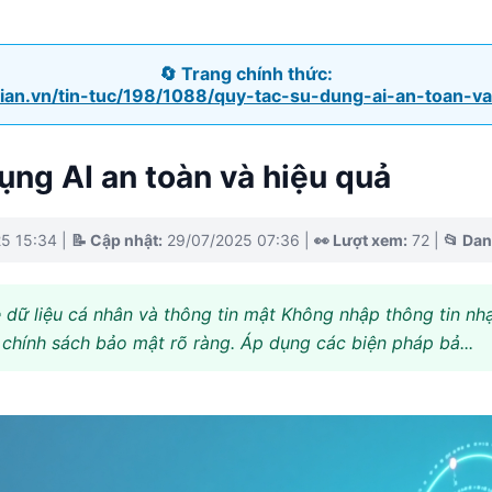
🔄 Trang chính thức:
uian.vn/tin-tuc/198/1088/quy-tac-su-dung-ai-an-toan-v
ụng AI an toàn và hiệu quả
25 15:34
|
📝 Cập nhật:
29/07/2025 07:36
|
👀 Lượt xem:
72
|
📂 Da
ệ dữ liệu cá nhân và thông tin mật Không nhập thông tin n
chính sách bảo mật rõ ràng. Áp dụng các biện pháp bả...